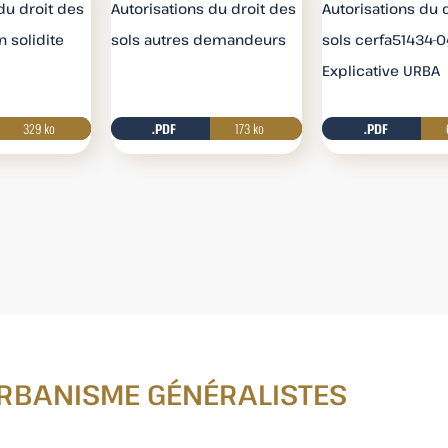
du droit des
Autorisations du droit des
Autorisations du 
n solidite
sols autres demandeurs
sols cerfa51434-0
Explicative URBA
r
329 ko
Télécharger
.PDF
173 ko
Télécharger
.PDF
r
RBANISME GÉNÉRALISTES