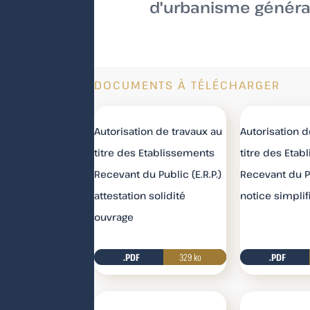
d'urbanisme général
DOCUMENTS À TÉLÉCHARGER
Autorisation de travaux au
Autorisation d
titre des Etablissements
titre des Eta
Recevant du Public (E.R.P.)
Recevant du Pu
attestation solidité
notice simplif
ouvrage
.PDF
329 ko
Télécharge
.PDF