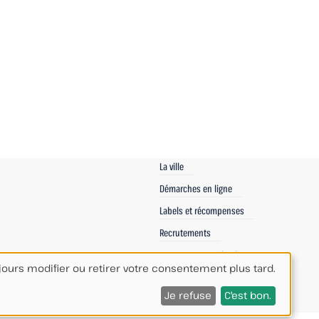
La ville
Démarches en ligne
Labels et récompenses
Recrutements
Espace Communication
ours modifier ou retirer votre consentement plus tard.
Espace Agents
Je refuse
C'est bon.
ies