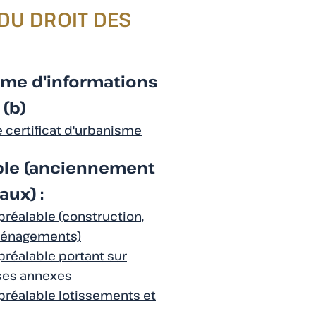
DU DROIT DES
isme d'informations
 (b)
certificat d'urbanisme
able (anciennement
aux) :
préalable (construction,
aménagements)
préalable portant sur
 ses annexes
préalable lotissements et