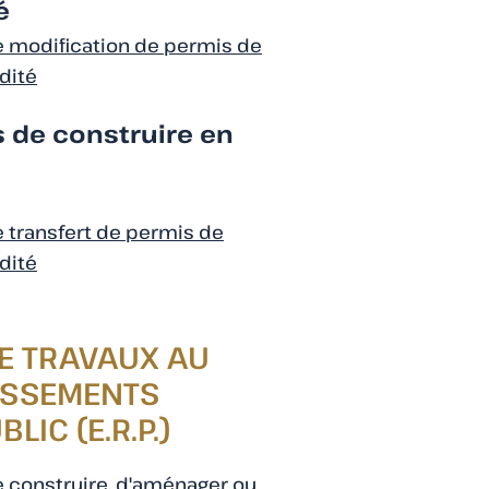
é
 modification de permis de
dité
s de construire en
 transfert de permis de
dité
E TRAVAUX AU
LISSEMENTS
IC (E.R.P.)
 construire, d'aménager ou