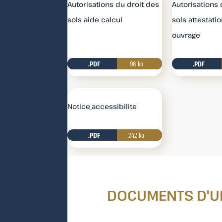
Autorisations du droit des
Autorisations 
sols aide calcul
sols attestatio
ouvrage
.PDF
98 ko
Télécharge
.PDF
Notice_accessibilite
.PDF
242 ko
Télécharge
DOCUMENTS D'U