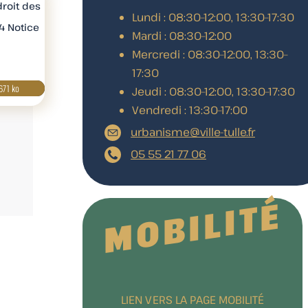
droit des
Lundi : 08:30–12:00, 13:30–17:30
4 Notice
Mardi : 08:30–12:00
Mercredi : 08:30–12:00, 13:30–
17:30
671 ko
Télécharger
Jeudi : 08:30–12:00, 13:30–17:30
Vendredi : 13:30–17:00
urbanisme@ville-tulle.fr
05 55 21 77 06
MOBILITÉ
LIEN VERS LA PAGE MOBILITÉ