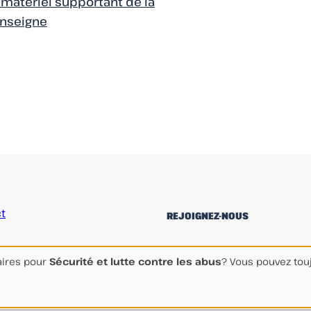
n matériel supportant de la
enseigne
t
REJOIGNEZ-NOUS
linkedin
Facebook
Instagram
aires pour
Sécurité et lutte contre les abus
? Vous pouvez touj
Contactez-nous
Mentions Légales
Paramètres des cook