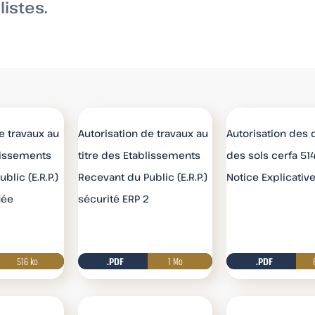
istes.
e travaux au
Autorisation de travaux au
Autorisation des 
blissements
titre des Etablissements
des sols cerfa 51
blic (E.R.P.)
Recevant du Public (E.R.P.)
Notice Explicativ
iée
sécurité ERP 2
r
516 ko
Télécharger
.PDF
1 Mo
Télécharger
.PDF