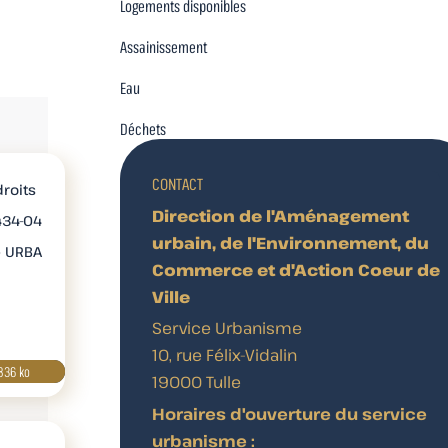
Logements disponibles
Assainissement
Eau
Déchets
CONTACT
droits
Direction de l'Aménagement
434-04
urbain, de l'Environnement, du
e URBA
Commerce et d'Action Coeur de
Ville
Service Urbanisme
10, rue Félix-Vidalin
836 ko
Télécharger
19000 Tulle
Horaires d'ouverture du service
urbanisme :