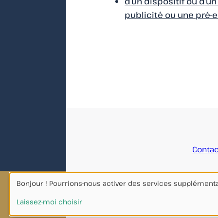
d’un dispositif ou d’u
publicité ou une pré-
Accueil
Contac
Mairie de Tulle, 10, rue Félix Vidalin - CS 30125 -
Bonjour ! Pourrions-nous activer des services supplément
19012 TULLE Cedex
DÉMARCHES EN
Laissez-moi choisir
LIGNE