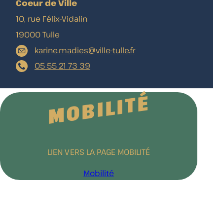
Coeur de Ville
10, rue Félix-Vidalin
19000 Tulle
karine.madies@ville-tulle.fr
05 55 21 73 39
MOBILITÉ
LIEN VERS LA PAGE MOBILITÉ
Mobilité