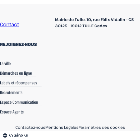
Accueil
Mairie de Tulle, 10, rue Félix Vidalin - CS
Contact
30125 - 19012 TULLE Cedex
REJOIGNEZ-NOUS
linkedin
Facebook
Instagram
La ville
Démarches en ligne
Labels et récompenses
Recrutements
Espace Communication
Espace Agents
Contactez-nous
Mentions Légales
Paramètres des cookies
Une réalisation
un zéro un