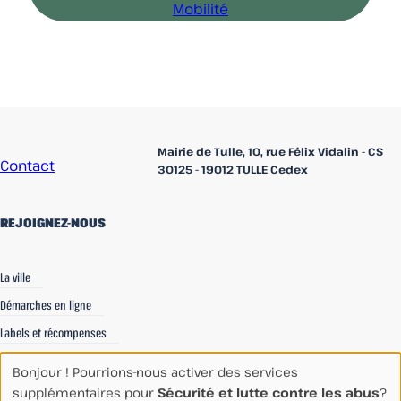
Mobilité
Accueil
Mairie de Tulle, 10, rue Félix Vidalin - CS
Contact
30125 - 19012 TULLE Cedex
REJOIGNEZ-NOUS
linkedin
Facebook
Instagram
La ville
Démarches en ligne
Labels et récompenses
Recrutements
Bonjour ! Pourrions-nous activer des services
Espace Communication
supplémentaires pour
Sécurité et lutte contre les abus
?