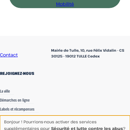
Mobilité
Accueil
Mairie de Tulle, 10, rue Félix Vidalin - CS
Contact
30125 - 19012 TULLE Cedex
REJOIGNEZ-NOUS
linkedin
Facebook
Instagram
La ville
Démarches en ligne
Labels et récompenses
Recrutements
Bonjour ! Pourrions-nous activer des services
Espace Communication
supplémentaires pour
Sécurité et lutte contre les abus
?