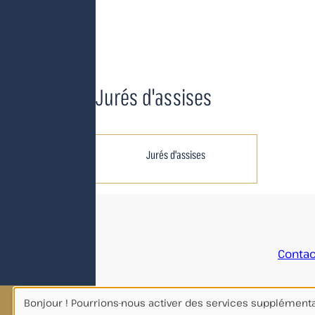
Jurés d'assises
Jurés d'assises
Accueil
Contac
Mairie de Tulle, 10, rue Félix Vidalin - CS 30125 -
Bonjour ! Pourrions-nous activer des services supplément
19012 TULLE Cedex