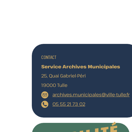
CONTACT
Service Archives Municipales
25, Quai Gabriel-Péri
19000 Tulle
archives.municipales@ville-tulle.fr
05 55 21 73 02