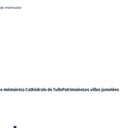
r de mémoire
 de mémoire
La Cathédrale de Tulle
Patrimoine
Les villes jumelées