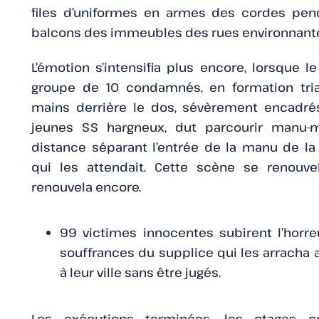
files d’uniformes en armes des cordes pen
balcons des immeubles des rues environnant
L’émotion s’intensifia plus encore, lorsque l
groupe de 10 condamnés, en formation trian
mains derrière le dos, sévèrement encadré
jeunes SS hargneux, dut parcourir manu-mil
distance séparant l’entrée de la manu de l
qui les attendait. Cette scène se renouve
renouvela encore.
99 victimes innocentes subirent l’horre
souffrances du supplice qui les arracha a
à leur ville sans être jugés.
Les exécutions terminées, les otages e