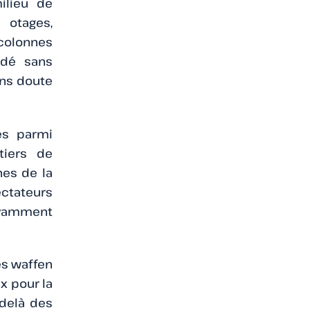
ilieu de
 otages,
 colonnes
ndé sans
ans doute
ges parmi
iers de
es de la
pectateurs
avamment
es waffen
x pour la
-delà des