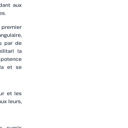
dant aux
es.
e premier
gulaire,
s par de
itari la
a potence
la et se
ur et les
ux leurs,
n sursis