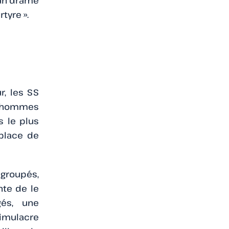
 un drame
tyre ».
r, les SS
s hommes
s le plus
place de
egroupés,
nte de le
gés, une
simulacre