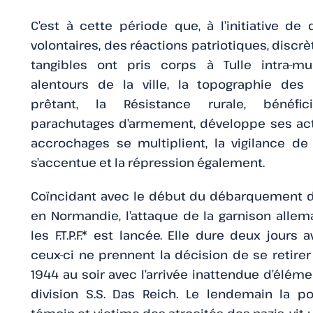
C’est à cette période que, à l’initiative de
volontaires, des réactions patriotiques, discrè
tangibles ont pris corps à Tulle intra-mu
alentours de la ville, la topographie des 
prêtant, la Résistance rurale, bénéfi
parachutages d’armement, développe ses act
accrochages se multiplient, la vigilance de
s’accentue et la répression également.
Coïncidant avec le début du débarquement d
en Normandie, l’attaque de la garnison alle
les F.T.P.F.* est lancée. Elle dure deux jours 
ceux-ci ne prennent la décision de se retirer 
1944 au soir avec l’arrivée inattendue d’éléme
division S.S. Das Reich. Le lendemain la po