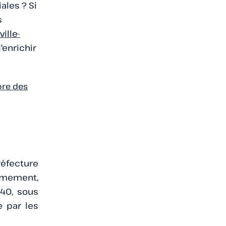
ales ? Si
s
ille-
'enrichir
ore des
réfecture
rmement,
940, sous
e par les