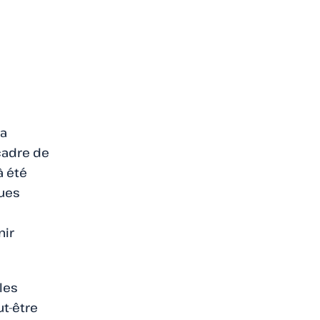
la
cadre de
à été
ques
nir
 les
t-être