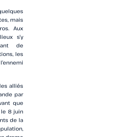
 quelques
tes, mais
ros. Aux
lieux s’y
ciant de
ions, les
 l’ennemi
es alliés
mande par
avant que
le 8 juin
nts de la
pulation,